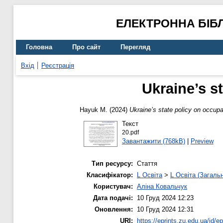
ЕЛЕКТРОННА БІБ
Головна
Про сайт
Перегляд
Вхід
Реєстрація
Ukraine’s s
Hayuk M.
(2024)
Ukraine’s state policy on occupa
Текст
20.pdf
Завантажити (768kB)
|
Preview
Тип ресурсу:
Стаття
Класифікатор:
L Освіта
>
L Освіта (Загаль
Користувач:
Аліна Ковальчук
Дата подачі:
10 Груд 2024 12:23
Оновлення:
10 Груд 2024 12:31
URI:
https://eprints.zu.edu.ua/id/e