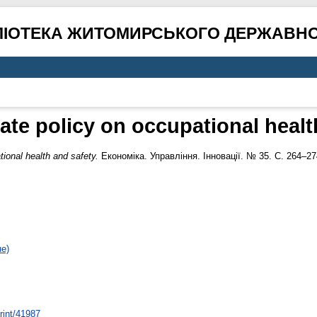
ЛІОТЕКА ЖИТОМИРСЬКОГО ДЕРЖАВНО
tate policy on occupational healt
tional health and safety.
Економіка. Управління. Інновації. № 35. С. 264–27
не)
print/41987