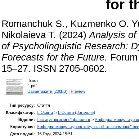
for t
Romanchuk S.
,
Kuzmenko O. Y
Nikolaieva T.
(2024)
Analysis of
of Psycholinguistic Research: 
Forecasts for the Future.
Forum f
15–27. ISSN 2705-0602.
Текст
1.pdf
Завантажити (200kB)
|
Preview
Тип ресурсу:
Стаття
Класифікатор:
L Освіта
>
L Освіта (Загальне)
Відділи:
Інститут іноземної філології
>
Кафедра міжкультурної 
Користувач:
Кафедра міжкультурної комунікації та іншомовної осв
Дата подачі:
16 Груд 2024 15:51