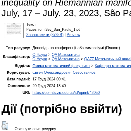
inequality on Riemannian manifo
July, 17 – July, 23, 2023, São Pa
Текст
Pages from Sev_San_Paulu_1.pdf
Завантажити (378kB)
|
Preview
Тип ресурсу:
Доповідь на конференції або симпозіумі (Плакат)
Q Наука
>
QA Математика
Класифікатор:
Q Наука
>
QA Математика
>
QA77 Математичний анал
Відділи:
Фізико-математичний факультет
>
Кафедра математично
Користувач:
Євген Олександрович Севостьянов
Дата подачі:
17 Груд 2024 00:41
Оновлення:
20 Груд 2024 13:49
URI:
https://eprints.zu.edu.ua/id/eprint/42050
Дії ​​(потрібно ввійти)
Оглянути опис ресурсу