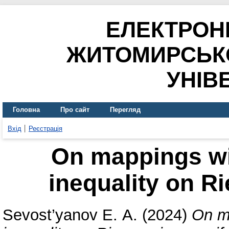
ЕЛЕКТРОН
ЖИТОМИРСЬК
УНІВ
Головна
Про сайт
Перегляд
Вхід
Реєстрація
On mappings wi
inequality on R
Sevost’yanov Е. А.
(2024)
On m