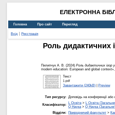
ЕЛЕКТРОННА БІБ
Головна
Про сайт
Перегляд
Вхід
Реєстрація
Роль дидактичних і
Пилипчук А. В.
(2024)
Роль дидактичних ігор у
modern education: European and global context»
Текст
1.pdf
Завантажити (240kB)
|
Preview
Тип ресурсу:
Доповідь на конференції або 
L Освіта
>
L Освіта (Загальне
Класифікатор:
Q Наука
>
Q Наука (Загальне
Відділи:
Природничий факультет
>
Ка