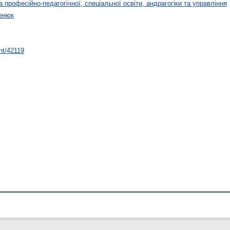
 професійно-педагогічної, спеціальної освіти, андрагогіки та управління
енюк
int/42119