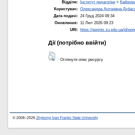
Відділи:
Інститут педагогіки
>
Кафедра
Користувач:
Олександра Антонівна Дубас
Дата подачі:
24 Груд 2024 09:34
Оновлення:
11 Лют 2026 09:23
URI:
https://eprints.zu.edu.ua/id/epr
Дії ​​(потрібно ввійти)
Оглянути опис ресурсу
© 2008–2026
Zhytomyr Ivan Franko State University