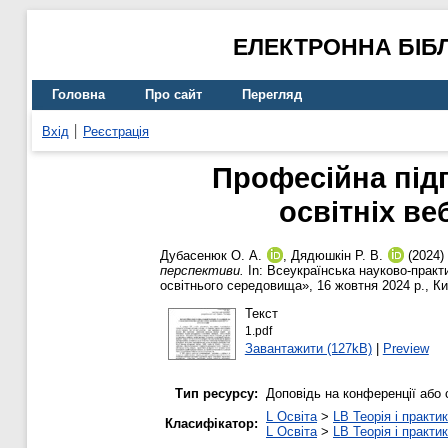
ЕЛЕКТРОННА БІБ
Головна
Про сайт
Перегляд
Вхід
Реєстрація
Професійна підг
освітніх ве
Дубасенюк О. А.
,
Дядюшкін Р. В.
(2024)
перспективи.
In: Всеукраїнська науково-практ
освітнього середовища», 16 жовтня 2024 р., Киї
Текст
1.pdf
Завантажити (127kB)
|
Preview
Тип ресурсу:
Доповідь на конференції або 
L Освіта
>
LB Теорія і практик
Класифікатор:
L Освіта
>
LB Теорія і практик