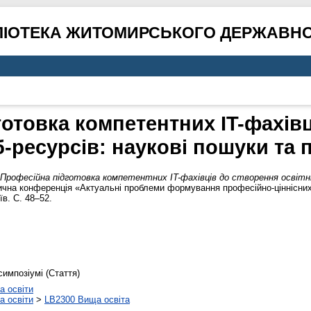
ЛІОТЕКА ЖИТОМИРСЬКОГО ДЕРЖАВНО
отовка компетентних IT-фахів
б-ресурсів: наукові пошуки та
Професійна підготовка компетентних IT-фахівців до створення освітні
ична конференція «Актуальні проблеми формування професійно-ціннісних 
в. С. 48–52.
симпозіумі (Стаття)
а освіти
а освіти
>
LB2300 Вища освіта