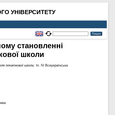
ГО УНІВЕРСИТЕТУ
ному становленні
кової школи
ля початкової школи.
In: ІV Всеукраїнська
ніки.