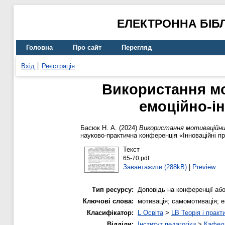
ЕЛЕКТРОННА БІБ
Головна
Про сайт
Перегляд
Вхід
Реєстрація
Використання мо
емоційно-і
Басюк Н. А.
(2024)
Використання мотиваційних
науково-практична конференція «Інноваційні пра
Текст
65-70.pdf
Завантажити (288kB)
|
Preview
Тип ресурсу:
Доповідь на конференції або
Ключові слова:
мотивація; самомотивація; е
Класифікатор:
L Освіта
>
LB Теорія і практ
Відділи:
Інститут педагогіки
>
Кафедр