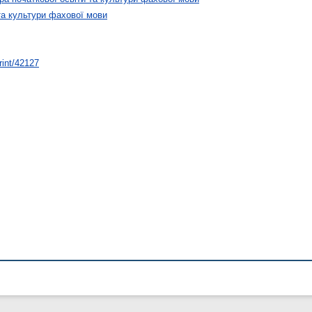
та культури фахової мови
rint/42127