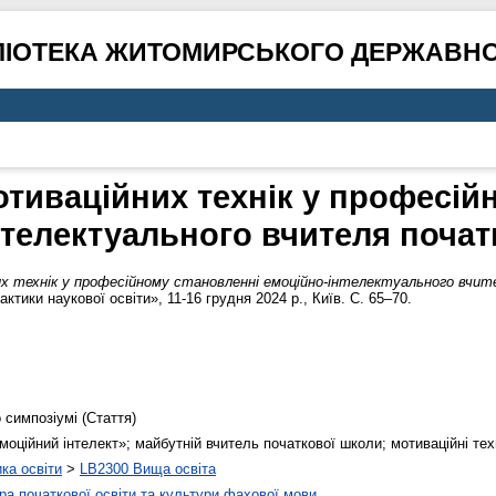
ЛІОТЕКА ЖИТОМИРСЬКОГО ДЕРЖАВНО
тиваційних технік у професій
нтелектуального вчителя почат
 технік у професійному становленні емоційно-інтелектуального вчите
ктики наукової освіти», 11-16 грудня 2024 р., Київ. С. 65–70.
 симпозіумі (Стаття)
моційний інтелект»; майбутній вчитель початкової школи; мотиваційні тех
ика освіти
>
LB2300 Вища освіта
а початкової освіти та культури фахової мови