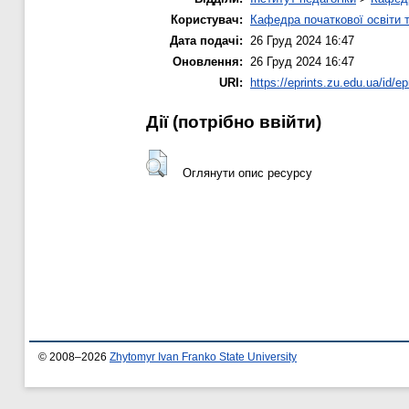
Користувач:
Кафедра початкової освіти 
Дата подачі:
26 Груд 2024 16:47
Оновлення:
26 Груд 2024 16:47
URI:
https://eprints.zu.edu.ua/id/ep
Дії ​​(потрібно ввійти)
Оглянути опис ресурсу
© 2008–2026
Zhytomyr Ivan Franko State University