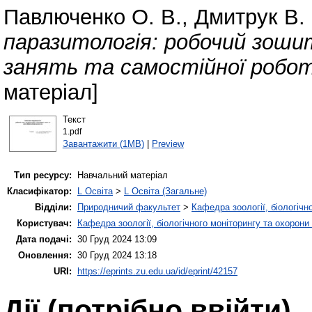
Павлюченко О. В.
,
Дмитрук В. 
паразитологія: робочий зошит
занять та самостійної робот
матеріал]
Текст
1.pdf
Завантажити (1MB)
|
Preview
Тип ресурсу:
Навчальний матеріал
Класифікатор:
L Освіта
>
L Освіта (Загальне)
Відділи:
Природничий факультет
>
Кафедра зоології, біологічн
Користувач:
Кафедра зоології, біологічного моніторингу та охорони
Дата подачі:
30 Груд 2024 13:09
Оновлення:
30 Груд 2024 13:18
URI:
https://eprints.zu.edu.ua/id/eprint/42157
Дії ​​(потрібно ввійти)