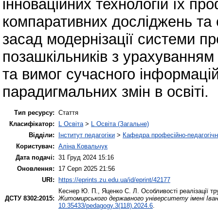
інноваційних технологій їх пр
компаративних досліджень та
засад модернізації системи про
позашкільників з урахуванням 
та вимог сучасного інформацій
парадигмальних змін в освіті.
Тип ресурсу:
Стаття
Класифікатор:
L Освіта
>
L Освіта (Загальне)
Відділи:
Інститут педагогіки
>
Кафедра професійно-педагогічної
Користувач:
Аліна Ковальчук
Дата подачі:
31 Груд 2024 15:16
Оновлення:
17 Серп 2025 21:56
URI:
https://eprints.zu.edu.ua/id/eprint/42177
Кеснер Ю. П.
,
Яценко С. Л.
Особливості реалізації тр
ДСТУ 8302:2015:
Житомирського державного університету імені Івана
10.35433/pedagogy.3(118).2024.6
.