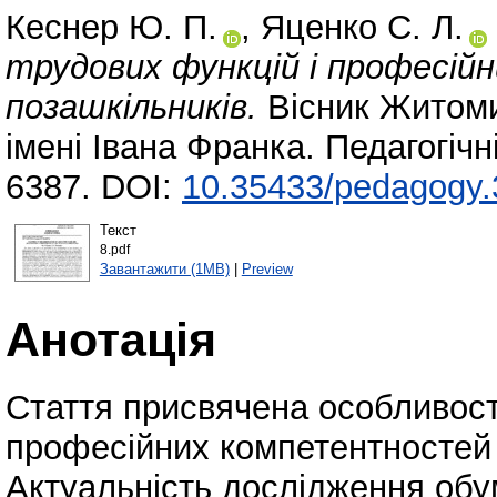
Кеснер Ю. П.
,
Яценко С. Л.
трудових функцій і професій
позашкільників.
Вісник Житоми
імені Івана Франка. Педагогічн
6387. DOI:
10.35433/pedagogy.
Текст
8.pdf
Завантажити (1MB)
|
Preview
Анотація
Стаття присвячена особливостя
професійних компетентностей 
Актуальність дослідження обу