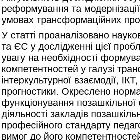
реформування та модернізації 
умовах трансформаційних проц
У статті проаналізовано наук
та ЄС у дослідженні цієї проб
увагу на необхідності формува
компетентностей у галузі тра
інтеркультурної взаємодії, ІКТ,
прогностики. Окреслено норма
функціонування позашкільної о
діяльності закладів позашкільн
професійного стандарту педаго
вимог до його компетентносте