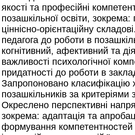
якості та професійні компетент
позашкільної освіти, зокрема:
ціннісно-орієнтаційну складов
педагога до роботи в позашкіл
когнітивний, афективний та ді
важливості психологічної комп
придатності до роботи в заклад
Запропоновано класифікацію ха
позашкільників за критеріями 
Окреслено перспективні напря
зокрема: адаптація та апроба
формування компетентностей п