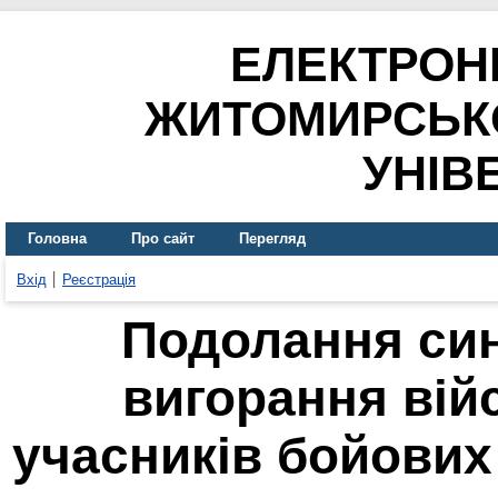
ЕЛЕКТРОН
ЖИТОМИРСЬК
УНІВ
Головна
Про сайт
Перегляд
Вхід
Реєстрація
Подолання си
вигорання вій
учасників бойових