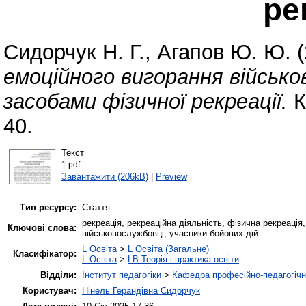
ре
Сидорчук Н. Г.
,
Агапов Ю. Ю.
(
емоційного вигорання військо
засобами фізичної рекреації.
К
40.
Текст
1.pdf
Завантажити (206kB)
|
Preview
Тип ресурсу:
Стаття
рекреація, рекреаційна діяльність, фізична рекреація
Ключові слова:
військовослужбовці; учасники бойових дій.
L Освіта
>
L Освіта (Загальне)
Класифікатор:
L Освіта
>
LB Теорія і практика освіти
Відділи:
Інститут педагогіки
>
Кафедра професійно-педагогічної
Користувач:
Нінель Герандівна Сидорчук