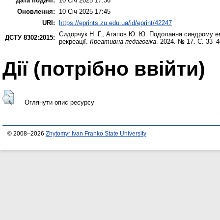
Дата подачі:
10 Січ 2025 17:36
Оновлення:
10 Січ 2025 17:45
URI:
https://eprints.zu.edu.ua/id/eprint/42247
Сидорчук Н. Г.
,
Агапов Ю. Ю.
Подолання синдрому емо
ДСТУ 8302:2015:
рекреації.
Креативна педагогіка
. 2024. № 17. С. 33–4
Дії ​​(потрібно ввійти)
Оглянути опис ресурсу
© 2008–2026
Zhytomyr Ivan Franko State University