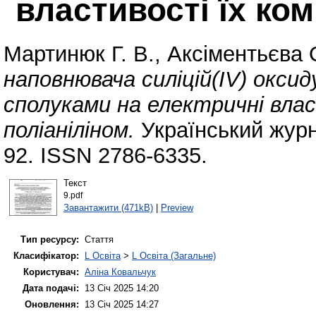
властивості їх ком
Мартинюк Г. В.
,
Аксіментьєва О
наповнювача силіцій(IV) окси
сполуками на електричні влас
поліаніліном.
Український журн
92. ISSN 2786-6335.
Текст
9.pdf
Завантажити (471kB)
|
Preview
Тип ресурсу:
Стаття
Класифікатор:
L Освіта
>
L Освіта (Загальне)
Користувач:
Аліна Ковальчук
Дата подачі:
13 Січ 2025 14:20
Оновлення:
13 Січ 2025 14:27