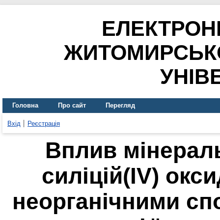
ЕЛЕКТРОН
ЖИТОМИРСЬК
УНІВ
Головна
Про сайт
Перегляд
Вхід
Реєстрація
Вплив мінерал
силіцій(IV) окс
неорганічними сп