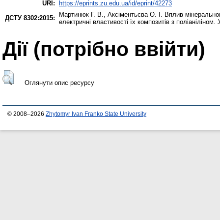
URI:
https://eprints.zu.edu.ua/id/eprint/42273
Мартинюк Г. В.
,
Аксіментьєва О. І.
Вплив мінеральног
ДСТУ 8302:2015:
електричні властивості їх композитів з поліаніліном.
Дії ​​(потрібно ввійти)
Оглянути опис ресурсу
© 2008–2026
Zhytomyr Ivan Franko State University