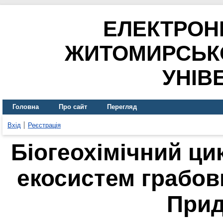
ЕЛЕКТРОН
ЖИТОМИРСЬК
УНІВ
Головна
Про сайт
Перегляд
Вхід
Реєстрація
Біогеохімічний ц
екосистем грабов
Прид