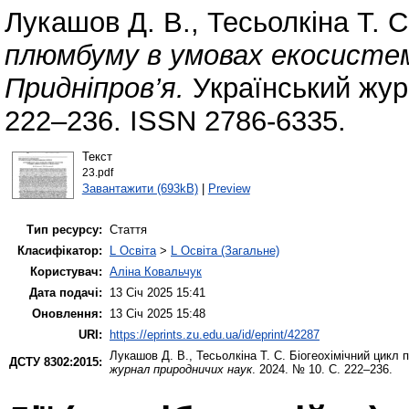
Лукашов Д. В.
,
Тесьолкіна Т. С
плюмбуму в умовах екосистем
Придніпров’я.
Український жур
222–236. ISSN 2786-6335.
Текст
23.pdf
Завантажити (693kB)
|
Preview
Тип ресурсу:
Стаття
Класифікатор:
L Освіта
>
L Освіта (Загальне)
Користувач:
Аліна Ковальчук
Дата подачі:
13 Січ 2025 15:41
Оновлення:
13 Січ 2025 15:48
URI:
https://eprints.zu.edu.ua/id/eprint/42287
Лукашов Д. В.
,
Тесьолкіна Т. С.
Біогеохімічний цикл 
ДСТУ 8302:2015:
журнал природничих наук
. 2024. № 10. С. 222–236.