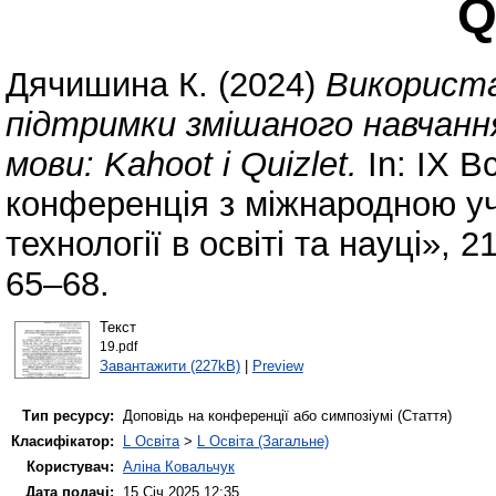
Q
Дячишина К.
(2024)
Використа
підтримки змішаного навчання
мови: Kahoot i Quizlet.
In: ІХ В
конференція з міжнародною уч
технології в освіті та науці»,
65–68.
Текст
19.pdf
Завантажити (227kB)
|
Preview
Тип ресурсу:
Доповідь на конференції або симпозіумі (Стаття)
Класифікатор:
L Освіта
>
L Освіта (Загальне)
Користувач:
Аліна Ковальчук
Дата подачі:
15 Січ 2025 12:35