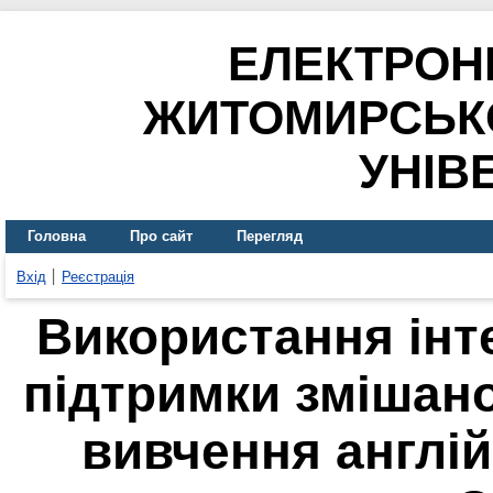
ЕЛЕКТРОН
ЖИТОМИРСЬК
УНІВ
Головна
Про сайт
Перегляд
Вхід
Реєстрація
Використання інт
підтримки змішано
вивчення англій