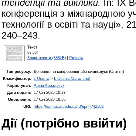
тенденції та виклики.
In: ІХ 
конференція з міжнародною уч
технології в освіті та науці»,
240–243.
Текст
68.pdf
Завантажити (388kB)
|
Preview
Тип ресурсу:
Доповідь на конференції або симпозіумі (Стаття)
Класифікатор:
L Освіта
>
L Освіта (Загальне)
Користувач:
Аліна Ковальчук
Дата подачі:
17 Січ 2025 10:27
Оновлення:
17 Січ 2025 10:35
URI:
https://eprints.zu.edu.ua/id/eprint/42382
Дії ​​(потрібно ввійти)