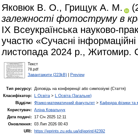
Яковюк В. О.
,
Грищук А. М.
(
залежності фотоструму в кр
ІХ Всеукраїнська науково-пра
участю «Сучасні інформаційні т
листопада 2024 р., Житомир. 
Текст
78.pdf
Завантажити (223kB)
|
Preview
Тип ресурсу:
Доповідь на конференції або симпозіумі (Стаття)
Класифікатор:
L Освіта
>
L Освіта (Загальне)
Відділи:
Фізико-математичний факультет
>
Кафедра фізики та м
Користувач:
Аліна Ковальчук
Дата подачі:
17 Січ 2025 12:11
Оновлення:
03 Лип 2026 00:43
URI:
https://eprints.zu.edu.ua/id/eprint/42392