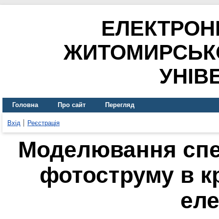
ЕЛЕКТРОН
ЖИТОМИРСЬК
УНІВ
Головна
Про сайт
Перегляд
Вхід
Реєстрація
Моделювання спе
фотоструму в к
ел