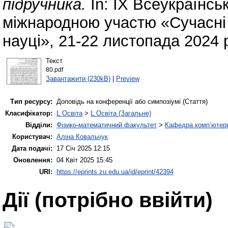
підручника.
In: ІХ Всеукраїнсь
міжнародною участю «Сучасні і
науці», 21-22 листопада 2024 
Текст
80.pdf
Завантажити (230kB)
|
Preview
Тип ресурсу:
Доповідь на конференції або симпозіумі (Стаття)
Класифікатор:
L Освіта
>
L Освіта (Загальне)
Відділи:
Фізико-математичний факультет
>
Кафедра комп’ютерн
Користувач:
Аліна Ковальчук
Дата подачі:
17 Січ 2025 12:15
Оновлення:
04 Квіт 2025 15:45
URI:
https://eprints.zu.edu.ua/id/eprint/42394
Дії ​​(потрібно ввійти)