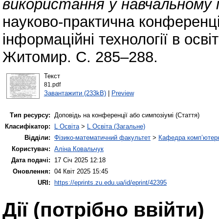
використання у навчальному 
науково-практична конференц
інформаційні технології в освіт
Житомир. С. 285–288.
Текст
81.pdf
Завантажити (233kB)
|
Preview
Тип ресурсу:
Доповідь на конференції або симпозіумі (Стаття)
Класифікатор:
L Освіта
>
L Освіта (Загальне)
Відділи:
Фізико-математичний факультет
>
Кафедра комп’ютерн
Користувач:
Аліна Ковальчук
Дата подачі:
17 Січ 2025 12:18
Оновлення:
04 Квіт 2025 15:45
URI:
https://eprints.zu.edu.ua/id/eprint/42395
Дії ​​(потрібно ввійти)