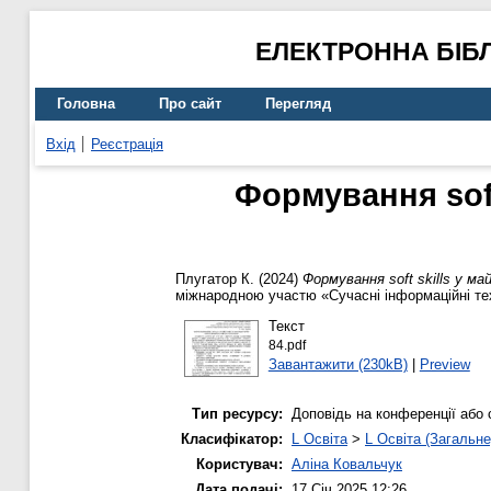
ЕЛЕКТРОННА БІБ
Головна
Про сайт
Перегляд
Вхід
Реєстрація
Формування soft
Плугатор К.
(2024)
Формування soft skills у м
міжнародною участю «Сучасні інформаційні техн
Текст
84.pdf
Завантажити (230kB)
|
Preview
Тип ресурсу:
Доповідь на конференції або 
Класифікатор:
L Освіта
>
L Освіта (Загальне
Користувач:
Аліна Ковальчук
Дата подачі:
17 Січ 2025 12:26