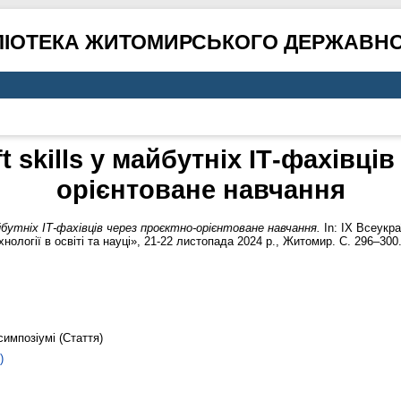
ЛІОТЕКА ЖИТОМИРСЬКОГО ДЕРЖАВНО
 skills у майбутніх ІТ-фахівців
орієнтоване навчання
айбутніх ІТ-фахівців через проєктно-орієнтоване навчання.
In: ІХ Всеукр
ології в освіті та науці», 21-22 листопада 2024 р., Житомир. С. 296–300
симпозіумі (Стаття)
)