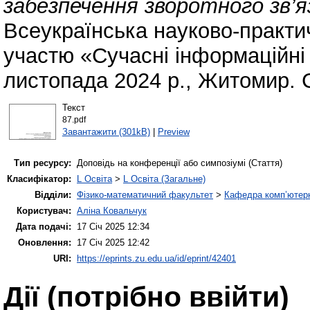
забезпечення зворотного зв’яз
Всеукраїнська науково-практ
участю «Сучасні інформаційні т
листопада 2024 р., Житомир. 
Текст
87.pdf
Завантажити (301kB)
|
Preview
Тип ресурсу:
Доповідь на конференції або симпозіумі (Стаття)
Класифікатор:
L Освіта
>
L Освіта (Загальне)
Відділи:
Фізико-математичний факультет
>
Кафедра комп’ютерн
Користувач:
Аліна Ковальчук
Дата подачі:
17 Січ 2025 12:34
Оновлення:
17 Січ 2025 12:42
URI:
https://eprints.zu.edu.ua/id/eprint/42401
Дії ​​(потрібно ввійти)