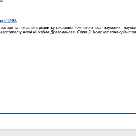
print/42460
ритерії та показники розвитку цифрової компетентності наукових і науков
ніверситету імені Михайла Драгоманова. Серія 2. Комп’ютерно-орієнто