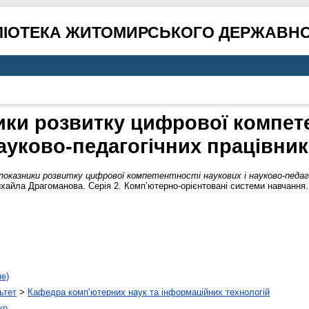
ЛІОТЕКА ЖИТОМИРСЬКОГО ДЕРЖАВНО
ники розвитку цифрової компете
ауково-педагогічних працівник
показники розвитку цифрової компетентності наукових і науково-педаго
ихайла Драгоманова. Серія 2. Комп’ютерно-орієнтовані системи навчання.
не)
ьтет
>
Кафедра комп’ютерних наук та інформаційних технологій
ко