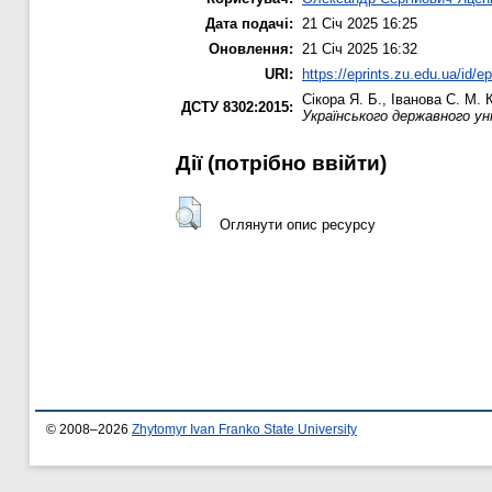
Дата подачі:
21 Січ 2025 16:25
Оновлення:
21 Січ 2025 16:32
URI:
https://eprints.zu.edu.ua/id/e
Сікора Я. Б.
,
Іванова С. М.
К
ДСТУ 8302:2015:
Українського державного у
Дії ​​(потрібно ввійти)
Оглянути опис ресурсу
© 2008–2026
Zhytomyr Ivan Franko State University