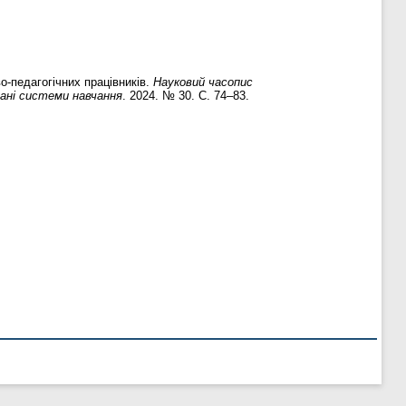
о-педагогічних працівників.
Науковий часопис
вані системи навчання
. 2024. № 30. С. 74–83.