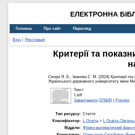
ЕЛЕКТРОННА БІБ
Головна
Про сайт
Перегляд
Вхід
Реєстрація
Критерії та показ
н
Сікора Я. Б.
,
Іванова С. М.
(2024)
Критерії та 
Українського державного університету імені М
Текст
1.pdf
Завантажити (376kB)
|
Preview
Тип ресурсу:
Стаття
Класифікатор:
L Освіта
>
L Освіта (Загаль
Відділи:
Фізико-математичний факул
Користувач:
Олександр Сергійович Яцен