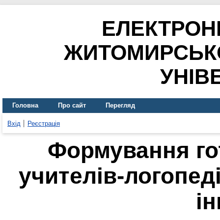
ЕЛЕКТРОН
ЖИТОМИРСЬК
УНІВ
Головна
Про сайт
Перегляд
Вхід
Реєстрація
Формування го
учителів-логопед
ін