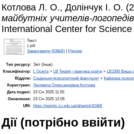
Котлова Л. О.
,
Долінчук І. О.
(2
майбутніх учителів-логопедів 
International Center for Science
Текст
1.pdf
Завантажити (638kB)
|
Preview
Тип ресурсу:
Звіт (Інше)
Класифікатор:
L Освіта
>
LB Теорія і практика освіти
>
LB2300 Вища о
Відділи:
Соціально-психологічний факультет
>
Кафедра психолог
Користувач:
Людмила Олександрівна Котлова
Дата подачі:
23 Січ 2025 11:55
Оновлення:
23 Січ 2025 12:05
URI:
https://eprints.zu.edu.ua/id/eprint/42468
Дії ​​(потрібно ввійти)