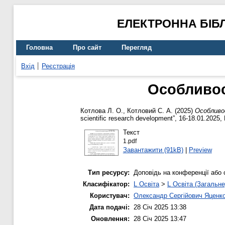
ЕЛЕКТРОННА БІБ
Головна
Про сайт
Перегляд
Вхід
Реєстрація
Особливос
Котлова Л. О.
,
Котловий С. А.
(2025)
Особливо
scientific research development”, 16-18.01.2025
Текст
1.pdf
Завантажити (91kB)
|
Preview
Тип ресурсу:
Доповідь на конференції або 
Класифікатор:
L Освіта
>
L Освіта (Загальне
Користувач:
Олександр Сергійович Яценк
Дата подачі:
28 Січ 2025 13:38
Оновлення:
28 Січ 2025 13:47