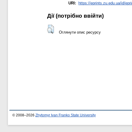
URI:
https://eprints.zu.edu.ua/id/epr
Дії ​​(потрібно ввійти)
Оглянути опис ресурсу
© 2008–2026
Zhytomyr Ivan Franko State University