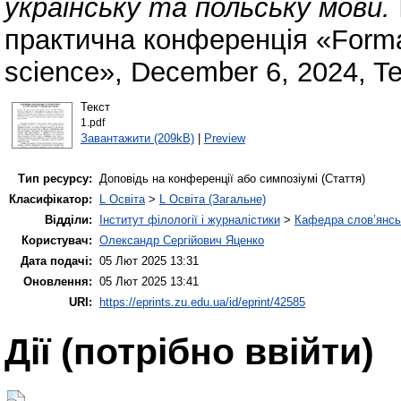
українську та польську мови.
практична конференція «Formati
science», December 6, 2024, Tel
Текст
1.pdf
Завантажити (209kB)
|
Preview
Тип ресурсу:
Доповідь на конференції або симпозіумі (Стаття)
Класифікатор:
L Освіта
>
L Освіта (Загальне)
Відділи:
Інститут філології і журналістики
>
Кафедра слов’янськ
Користувач:
Олександр Сергійович Яценко
Дата подачі:
05 Лют 2025 13:31
Оновлення:
05 Лют 2025 13:41
URI:
https://eprints.zu.edu.ua/id/eprint/42585
Дії ​​(потрібно ввійти)