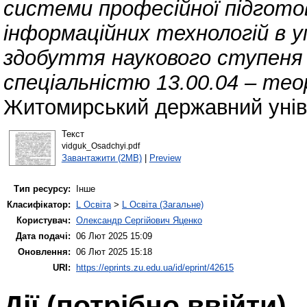
системи професійної підготов
інформаційних технологій в у
здобуття наукового ступеня 
спеціальністю 13.00.04 – тео
Житомирський державний уніве
Текст
vidguk_Osadchyi.pdf
Завантажити (2MB)
|
Preview
Тип ресурсу:
Інше
Класифікатор:
L Освіта
>
L Освіта (Загальне)
Користувач:
Олександр Сергійович Яценко
Дата подачі:
06 Лют 2025 15:09
Оновлення:
06 Лют 2025 15:18
URI:
https://eprints.zu.edu.ua/id/eprint/42615
Дії ​​(потрібно ввійти)