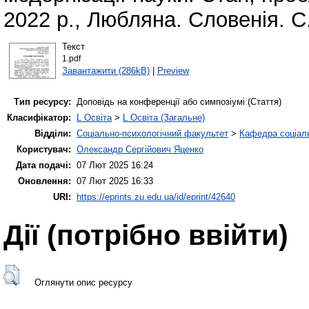
2022 р., Любляна. Словенія. С
Текст
1.pdf
Завантажити (286kB)
|
Preview
Тип ресурсу:
Доповідь на конференції або симпозіумі (Стаття)
Класифікатор:
L Освіта
>
L Освіта (Загальне)
Відділи:
Соціально-психологічний факультет
>
Кафедра соціаль
Користувач:
Олександр Сергійович Яценко
Дата подачі:
07 Лют 2025 16:24
Оновлення:
07 Лют 2025 16:33
URI:
https://eprints.zu.edu.ua/id/eprint/42640
Дії ​​(потрібно ввійти)
Оглянути опис ресурсу