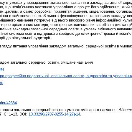
цесу в умовах упровадження змішаного навчання в закладі загальної сере
но, що невід’ємною частиною управління є процес його здійснення, який с
 циклом, а саме: розробка і прийняття рішення, моделювання, організація
ння є забезпечення стабільного функціонування та розвитку закладу осві
змішаного навчання потребує від нього високого рівня інформаційної кул
терно-орієнтовних методів, електронних навчальних засобів та дистанц
вління закладом загальної середньої освіти в умовах змішаного навчання
ійної системи освіти від дошки з крейдою до електронної дошки й комп'ю
рії до віртуальної аудиторії.
згляду питання управління закладом загальної середньої освіти в умова
ладом загальної середньої освіти, змішане навчання
не)
а професійно-педагогічної, спеціальної освіти, андрагогіки та управлінн
ко
print/42684
кладом загальної середньої освіти в умовах змішаного навчання.
Адапти
27. С. 1–13. DOI:
10.33296/2707-0255-14(27)-14
.