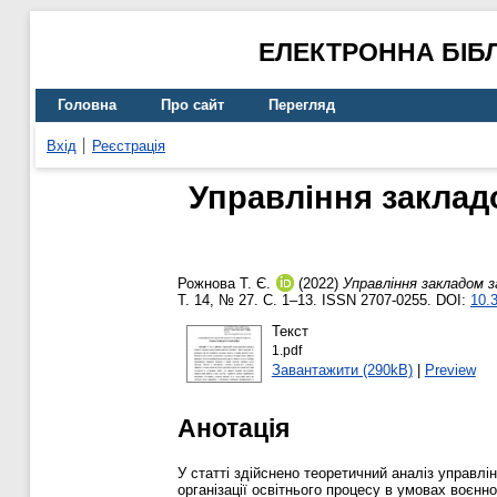
ЕЛЕКТРОННА БІБ
Головна
Про сайт
Перегляд
Вхід
Реєстрація
Управління закладо
Рожнова Т. Є.
(2022)
Управління закладом з
Т. 14, № 27. С. 1–13. ISSN 2707-0255. DOI:
10.
Текст
1.pdf
Завантажити (290kB)
|
Preview
Анотація
У статті здійснено теоретичний аналіз управлі
організації освітнього процесу в умовах воєнн