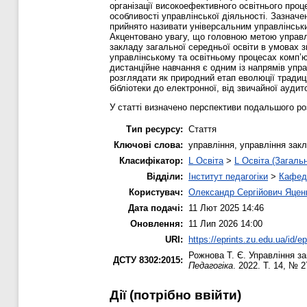
організації високоефективного освітнього про
особливості управлінської діяльності. Зазначе
прийнято називати універсальним управлінським
Акцентовано увагу, що головною метою управлі
закладу загальної середньої освіти в умовах 
управлінському та освітньому процесах комп’ю
дистанційне навчання є одним із напрямів упра
розглядати як природний етап еволюції традиц
бібліотеки до електронної, від звичайної аудито
У статті визначено перспективи подальшого ро
Тип ресурсу:
Стаття
Ключові слова:
управління, управління зак
Класифікатор:
L Освіта
>
L Освіта (Загаль
Відділи:
Інститут педагогіки
>
Кафедр
Користувач:
Олександр Сергійович Яцен
Дата подачі:
11 Лют 2025 14:46
Оновлення:
11 Лип 2026 14:00
URI:
https://eprints.zu.edu.ua/id/e
Рожнова Т. Є.
Управління за
ДСТУ 8302:2015:
Педагогіка
. 2022. Т. 14, № 
Дії ​​(потрібно ввійти)