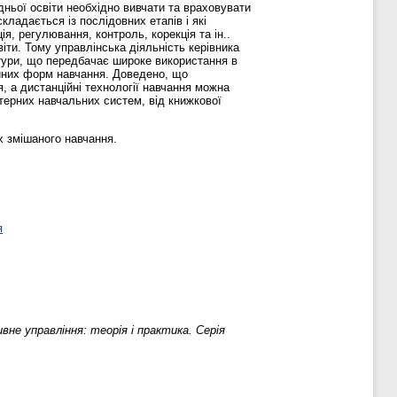
дньої освіти необхідно вивчати та враховувати
кладається із послідовних етапів і які
, регулювання, контроль, корекція та ін..
ти. Тому управлінська діяльність керівника
ьтури, що передбачає широке використання в
ійних форм навчання. Доведено, що
, а дистанційні технології навчання можна
терних навчальних систем, від книжкової
х змішаного навчання.
я
вне управління: теорія і практика. Серія