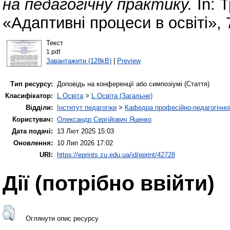
на педагогічну практику.
In: 
«Адаптивні процеси в освіті», 
Текст
1.pdf
Завантажити (128kB)
|
Preview
Тип ресурсу:
Доповідь на конференції або симпозіумі (Стаття)
Класифікатор:
L Освіта
>
L Освіта (Загальне)
Відділи:
Інститут педагогіки
>
Кафедра професійно-педагогічної,
Користувач:
Олександр Сергійович Яценко
Дата подачі:
13 Лют 2025 15:03
Оновлення:
10 Лип 2026 17:02
URI:
https://eprints.zu.edu.ua/id/eprint/42728
Дії ​​(потрібно ввійти)
Оглянути опис ресурсу