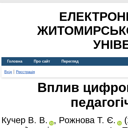
ЕЛЕКТРОН
ЖИТОМИРСЬК
УНІВ
Головна
Про сайт
Перегляд
Вхід
Реєстрація
Вплив цифров
педагогі
Кучер В. В.
,
Рожнова Т. Є.
(