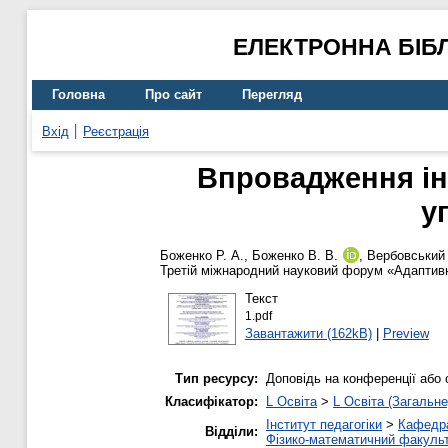
ЕЛЕКТРОННА БІБ
Головна
Про сайт
Перегляд
Вхід
Реєстрація
Впровадження ін
у
Боженко Р. А.
,
Боженко В. В.
,
Вербовський 
Третій міжнародний науковий форум «Адаптивні 
Текст
1.pdf
Завантажити (162kB)
|
Preview
Тип ресурсу:
Доповідь на конференції або 
Класифікатор:
L Освіта
>
L Освіта (Загальне
Інститут педагогіки
>
Кафедра
Відділи:
Фізико-математичний факуль