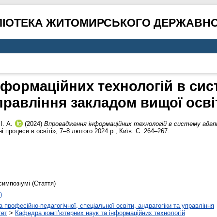
ЛІОТЕКА ЖИТОМИРСЬКОГО ДЕРЖАВНО
формаційних технологій в сис
правління закладом вищої осві
І. А.
(2024)
Впровадження інформаційних технологій в систему адапт
процеси в освіті», 7–8 лютого 2024 р., Київ. С. 264–267.
симпозіумі (Стаття)
)
 професійно-педагогічної, спеціальної освіти, андрагогіки та управління
тет
>
Кафедра комп’ютерних наук та інформаційних технологій