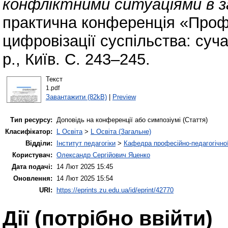
конфліктними ситуаціями в з
практична конференція «Проф
цифровізації суспільства: суч
р., Київ. С. 243–245.
Текст
1.pdf
Завантажити (82kB)
|
Preview
Тип ресурсу:
Доповідь на конференції або симпозіумі (Стаття)
Класифікатор:
L Освіта
>
L Освіта (Загальне)
Відділи:
Інститут педагогіки
>
Кафедра професійно-педагогічної,
Користувач:
Олександр Сергійович Яценко
Дата подачі:
14 Лют 2025 15:45
Оновлення:
14 Лют 2025 15:54
URI:
https://eprints.zu.edu.ua/id/eprint/42770
Дії ​​(потрібно ввійти)