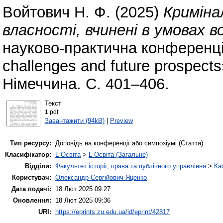
Войтович Н. Ф.
(2025)
Криміна
власності, вчинені в умовах в
науково-практична конференція
challenges and future prospect
Німеччина. С. 401–406.
Текст
1.pdf
Завантажити (94kB)
|
Preview
Тип ресурсу:
Доповідь на конференції або симпозіумі (Стаття)
Класифікатор:
L Освіта
>
L Освіта (Загальне)
Відділи:
Факультет історії, права та публічного управління
>
Ка
Користувач:
Олександр Сергійович Яценко
Дата подачі:
18 Лют 2025 09:27
Оновлення:
18 Лют 2025 09:36
URI:
https://eprints.zu.edu.ua/id/eprint/42817