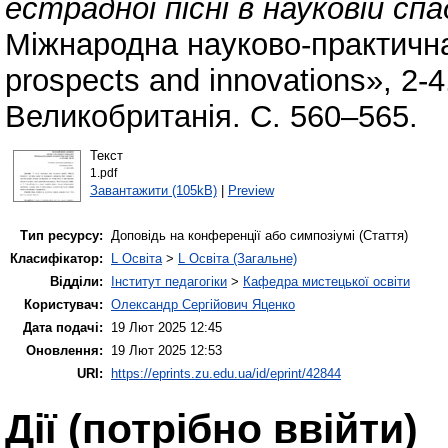
естрадної пісні в науковій с
Міжнародна науково-практична
prospects and innovations», 2-4
Великобританія. С. 560–565.
Текст
1.pdf
Завантажити (105kB)
|
Preview
Тип ресурсу:
Доповідь на конференції або симпозіумі (Стаття)
Класифікатор:
L Освіта
>
L Освіта (Загальне)
Відділи:
Інститут педагогіки
>
Кафедра мистецької освіти
Користувач:
Олександр Сергійович Яценко
Дата подачі:
19 Лют 2025 12:45
Оновлення:
19 Лют 2025 12:53
URI:
https://eprints.zu.edu.ua/id/eprint/42844
Дії ​​(потрібно ввійти)