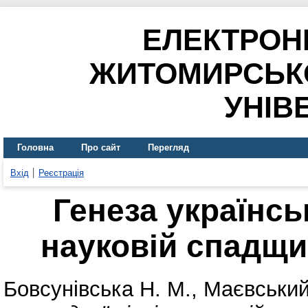
ЕЛЕКТРОН
ЖИТОМИРСЬК
УНІВ
Головна
Про сайт
Перегляд
Вхід
Реєстрація
Генеза українськ
науковій спадщи
Бовсунівська Н. М.
,
Маєвський