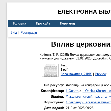
ЕЛЕКТРОННА БІБ
Головна
Про сайт
Перегляд
Вхід
Реєстрація
Вплив церковних 
Кобетяк Т. Р.
(2025)
Вплив церковних інституцій
наукових досліджень», 31.01.2025, Дрогобич. С
Текст
1.pdf
Завантажити (121kB)
|
Preview
Тип ресурсу:
Доповідь на конференції або 
Класифікатор:
L Освіта
>
L Освіта (Загальне
Відділи:
Факультет історії, права та п
Користувач:
Олександр Сергійович Яценк
Дата подачі:
21 Лют 2025 09:26