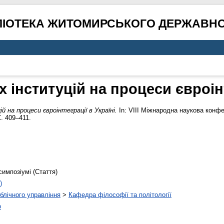
ЛІОТЕКА ЖИТОМИРСЬКОГО ДЕРЖАВНО
інституцій на процеси євроінт
 на процеси євроінтеграції в Україні.
In: VIII Міжнародна наукова конфер
. 409–411.
симпозіумі (Стаття)
)
ублічного управління
>
Кафедра філософії та політології
о