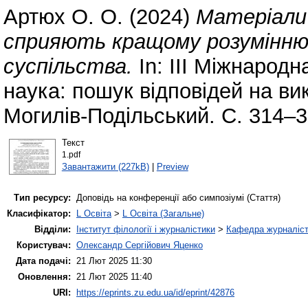
Артюх О. О.
(2024)
Матеріали 
сприяють кращому розумінню р
суспільства.
In: III Міжнарод
наука: пошук відповідей на вик
Могилів-Подільський. С. 314–3
Текст
1.pdf
Завантажити (227kB)
|
Preview
Тип ресурсу:
Доповідь на конференції або симпозіумі (Стаття)
Класифікатор:
L Освіта
>
L Освіта (Загальне)
Відділи:
Інститут філології і журналістики
>
Кафедра журналіст
Користувач:
Олександр Сергійович Яценко
Дата подачі:
21 Лют 2025 11:30
Оновлення:
21 Лют 2025 11:40
URI:
https://eprints.zu.edu.ua/id/eprint/42876