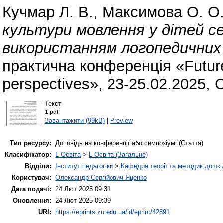
Кучмар Л. В.
,
Максимова О. О
культури мовлення у дітей се
використанням логопедичних 
практична конференція «Future 
perspectives», 23-25.02.2025, 
Текст
1.pdf
Завантажити (99kB)
|
Preview
Тип ресурсу:
Доповідь на конференції або симпозіумі (Стаття)
Класифікатор:
L Освіта
>
L Освіта (Загальне)
Відділи:
Інститут педагогіки
>
Кафедра теорії та методик дошкіл
Користувач:
Олександр Сергійович Яценко
Дата подачі:
24 Лют 2025 09:31
Оновлення:
24 Лют 2025 09:39
URI:
https://eprints.zu.edu.ua/id/eprint/42891