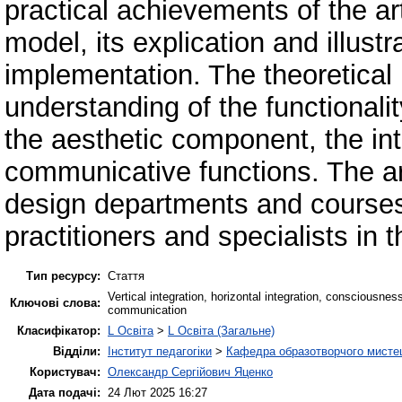
practical achievements of the art
model, its explication and illustr
implementation. The theoretical 
understanding of the functionalit
the aesthetic component, the inte
communicative functions. The art
design departments and courses
practitioners and specialists in 
Тип ресурсу:
Стаття
Vertical integration, horizontal integration, consciousnes
Ключові слова:
communication
Класифікатор:
L Освіта
>
L Освіта (Загальне)
Відділи:
Інститут педагогіки
>
Кафедра образотворчого мистец
Користувач:
Олександр Сергійович Яценко
Дата подачі:
24 Лют 2025 16:27