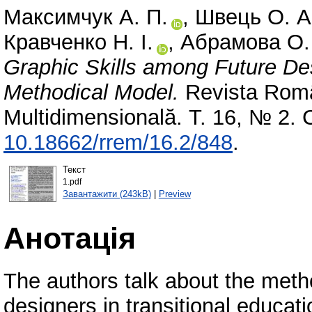
Максимчук А. П.
,
Швець О. А
Кравченко Н. І.
,
Абрамова О.
Graphic Skills among Future Des
Methodical Model.
Revista Româ
Multidimensională. Т. 16, № 2.
10.18662/rrem/16.2/848
.
Текст
1.pdf
Завантажити (243kB)
|
Preview
Анотація
The authors talk about the meth
designers in transitional educat