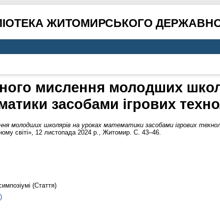
ЛІОТЕКА ЖИТОМИРСЬКОГО ДЕРЖАВНО
чного мислення молодших школ
матики засобами ігрових техно
ння молодших школярів на уроках математики засобами ігрових технол
ному світі», 12 листопада 2024 р., Житомир. С. 43–46.
симпозіумі (Стаття)
)