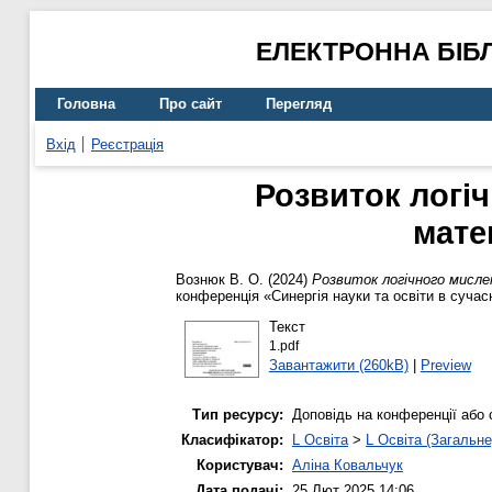
ЕЛЕКТРОННА БІБ
Головна
Про сайт
Перегляд
Вхід
Реєстрація
Розвиток логі
мате
Вознюк В. О.
(2024)
Розвиток логічного мисле
конференція «Синергія науки та освіти в сучас
Текст
1.pdf
Завантажити (260kB)
|
Preview
Тип ресурсу:
Доповідь на конференції або 
Класифікатор:
L Освіта
>
L Освіта (Загальне
Користувач:
Аліна Ковальчук
Дата подачі:
25 Лют 2025 14:06