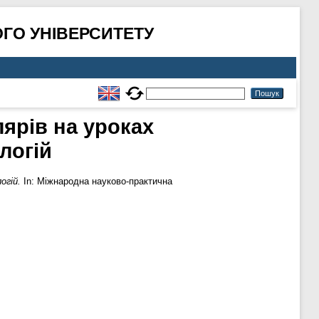
ГО УНІВЕРСИТЕТУ
ярів на уроках
логій
огій.
In: Міжнародна науково-практична