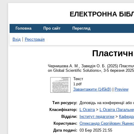
ЕЛЕКТРОННА БІБ
Головна
Про сайт
Перегляд
Вхід
Реєстрація
Пластичні
Чернишова А. М.
,
Заведія О. Б.
(2025)
Пластич
on Global Scientific Solutions», 3-5 березня 202
Текст
1.pdf
Завантажити (145kB)
|
Preview
Тип ресурсу:
Доповідь на конференції або 
Класифікатор:
L Освіта
>
L Освіта (Загальне
Відділи:
Інститут педагогіки
>
Кафедра
Користувач:
Олександр Сергійович Яценк
Дата подачі:
03 Бер 2025 21:55