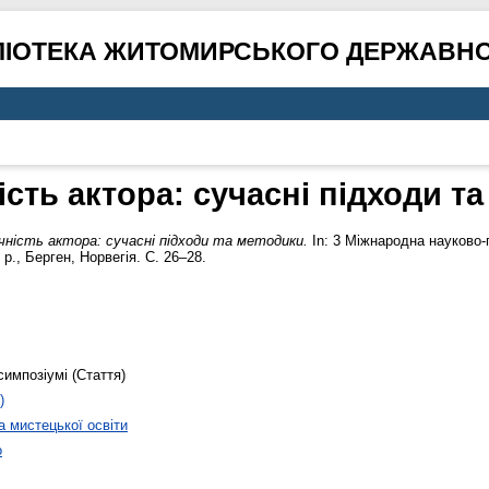
ЛІОТЕКА ЖИТОМИРСЬКОГО ДЕРЖАВНО
сть актора: сучасні підходи т
ність актора: сучасні підходи та методики.
In: 3 Міжнародна науково-
5 р., Берген, Норвегія. С. 26–28.
симпозіумі (Стаття)
)
 мистецької освіти
о