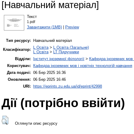
[Навчальний матеріал]
Текст
1.pdf
Завантажити (1MB)
|
Preview
Тип ресурсу:
Навчальний матеріал
L Освіта
>
L Освіта (Загальне)
Класифікатор:
L Освіта
>
LT Підручники
Відділи:
Інститут іноземної філології
>
Кафедра іноземних мов і
Користувач:
Кафедра іноземних мов і новітніх технологій навчання
Дата подачі:
06 Бер 2025 16:36
Оновлення:
06 Бер 2025 16:46
URI:
https://eprints.zu.edu.ua/id/eprint/42998
Дії ​​(потрібно ввійти)
Оглянути опис ресурсу