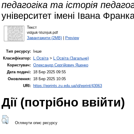
педагогіка та історія педагог
університет імені Івана Франка
Текст
vidguk-Voznjuk.pdf
Завантажити (2MB)
|
Preview
Тип ресурсу:
Інше
Класифікатор:
L Освіта
>
L Освіта (Загальне)
Користувач:
Олександр Сергійович Яценко
Дата подачі:
18 Бер 2025 09:55
Оновлення:
18 Бер 2025 10:05
URI:
https://eprints.zu.edu.ua/id/eprint/43063
Дії ​​(потрібно ввійти)
Оглянути опис ресурсу