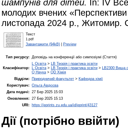
шампунів для дітей.
In: ІV Вс
молодих вчених «Перспективи х
листопада 2024 р., Житомир. 
Текст
1.pdf
Завантажити (94kB)
|
Preview
Тип ресурсу:
Доповідь на конференції або симпозіумі (Стаття)
L Освіта
>
LB Теорія і практика освіти
Класифікатор:
L Освіта
>
LB Теорія і практика освіти
>
LB2300 Вища о
Q Наука
>
QD Хімія
Відділи:
Природничий факультет
>
Кафедра хімії
Користувач:
Ольга Авдєєва
Дата подачі:
27 Бер 2025 15:03
Оновлення:
27 Бер 2025 15:13
URI:
https://eprints.zu.edu.ua/id/eprint/43127
Дії ​​(потрібно ввійти)