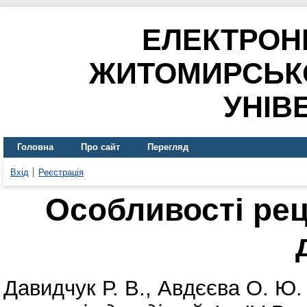
ЕЛЕКТРОН
ЖИТОМИРСЬК
УНІВ
Головна
Про сайт
Перегляд
Вхід
Реєстрація
Особливості ре
Давидчук Р. В.
,
Авдєєва О. Ю.