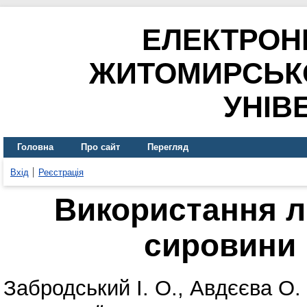
ЕЛЕКТРОН
ЖИТОМИРСЬК
УНІВ
Головна
Про сайт
Перегляд
Вхід
Реєстрація
Використання л
сировини 
Забродський І. О.
,
Авдєєва О.