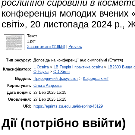
рослинної сировини в косметол
конференція молодих вчених «
світі», 20 листопада 2024 р., 
Текст
1.pdf
Завантажити (118kB)
|
Preview
Тип ресурсу:
Доповідь на конференції або симпозіумі (Стаття)
L Освіта
>
LB Теорія і практика освіти
>
LB2300 Вища о
Класифікатор:
Q Наука
>
QD Хімія
Відділи:
Природничий факультет
>
Кафедра хімії
Користувач:
Ольга Авдєєва
Дата подачі:
27 Бер 2025 15:15
Оновлення:
27 Бер 2025 15:25
URI:
https://eprints.zu.edu.ua/id/eprint/43129
Дії ​​(потрібно ввійти)