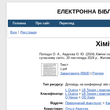
ЕЛЕКТРОННА БІБ
Головна
Про сайт
Перегляд
Вхід
Реєстрація
Хім
Поліщук О. А.
,
Авдєєва О. Ю.
(2024)
Хімічні с
сучасному світі», 20 листопада 2024 р., Житом
Текст
1.pdf
Завантажити (80kB)
|
Preview
Тип ресурсу:
Доповідь на конференції або 
L Освіта
>
LB Теорія і практик
Класифікатор:
L Освіта
>
LB Теорія і практик
Q Наука
>
QD Хімія
Відділи:
Природничий факультет
>
Ка
Користувач:
Ольга Авдєєва