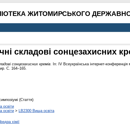
ЛІОТЕКА ЖИТОМИРСЬКОГО ДЕРЖАВНО
ічні складові сонцезахисних кр
кладові сонцезахисних кремів.
In: ІV Всеукраїнська інтернет-конференція 
ир. С. 164–165.
симпозіумі (Стаття)
а освіти
а освіти
>
LB2300 Вища освіта
федра хімії