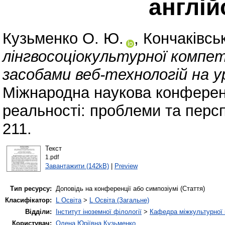
англій
Кузьменко О. Ю.
,
Кончаківсь
лінгвосоціокультурної компе
засобами веб-технологій на ур
Міжнародна наукова конференц
реальності: проблеми та персп
211.
Текст
1.pdf
Завантажити (142kB)
|
Preview
Тип ресурсу:
Доповідь на конференції або симпозіумі (Стаття)
Класифікатор:
L Освіта
>
L Освіта (Загальне)
Відділи:
Інститут іноземної філології
>
Кафедра міжкультурної к
Користувач:
Олена Юріївна Кузьменко