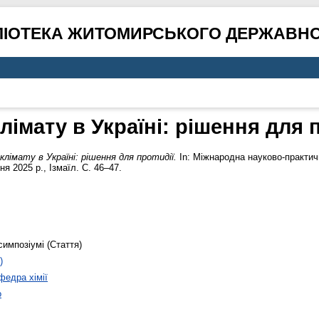
ЛІОТЕКА ЖИТОМИРСЬКОГО ДЕРЖАВНО
лімату в Україні: рішення для 
клімату в Україні: рішення для протидії.
In: Міжнародна науково-практичн
ня 2025 р., Ізмаїл. С. 46–47.
симпозіумі (Стаття)
)
федра хімії
о