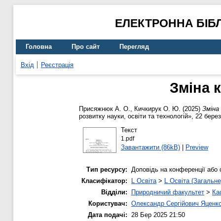
ЕЛЕКТРОННА БІБ
Головна
Про сайт
Перегляд
Вхід
Реєстрація
Зміна к
Присяжнюк А. О.
,
Кичкирук О. Ю.
(2025)
Зміна 
розвитку науки, освіти та технологій», 22 берез
Текст
1.pdf
Завантажити (86kB)
|
Preview
Тип ресурсу:
Доповідь на конференції або 
Класифікатор:
L Освіта
>
L Освіта (Загальне
Відділи:
Природничий факультет
>
Ка
Користувач:
Олександр Сергійович Яценк
Дата подачі:
28 Бер 2025 21:50