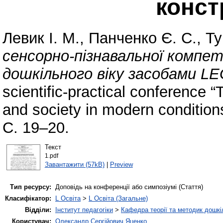
конс
Левик І. М.
,
Панченко Є. С.
,
Ту
сенсорно-пізнавальної компе
дошкільного віку засобами L
scientific-practical conference “
and society in modern conditio
С. 19–20.
Текст
1.pdf
Завантажити (57kB)
|
Preview
Тип ресурсу:
Доповідь на конференції або симпозіумі (Стаття)
Класифікатор:
L Освіта
>
L Освіта (Загальне)
Відділи:
Інститут педагогіки
>
Кафедра теорії та методик дошкіл
Користувач:
Олександр Сергійович Яценко