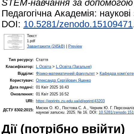
STEM-навчання за допомогою
Педагогічна Академія: наукові
DOI:
10.5281/zenodo.15109471
Текст
1.pdf
Завантажити (245kB)
|
Preview
Тип ресурсу:
Стаття
Класифікатор:
L Освіта
>
L Освіта (Загальне)
Відділи:
Фізико-математичний факультет
>
Кафедра комп’ютер
Користувач:
Олександр Сергійович Яценко
Дата подачі:
01 Квіт 2025 16:43
Оновлення:
01 Квіт 2025 16:52
URI:
https://eprints.zu.edu.ua/id/eprint/43203
Мисюк О. Ю.
,
Постова С. А.
,
Черняк Ю. Г.
Персоналіз
ДСТУ 8302:2015:
наукові записки
. 2025. № 16. DOI:
10.5281/zenodo.15
Дії ​​(потрібно ввійти)