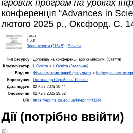
ігрових програм на уроках ін
конференція “Advances in Scien
лютого 2025 р., Оксфорд. С. 1
Текст
1.pdf
Завантажити (216kB)
|
Preview
Тип ресурсу:
Доповідь на конференції або симпозіумі (Стаття)
Класифікатор:
L Освіта
>
L Освіта (Загальне)
Відділи:
Фізико-математичний факультет
>
Кафедра комп’ютерн
Користувач:
Олександр Сергійович Яценко
Дата подачі:
02 Квіт 2025 19:44
Оновлення:
02 Квіт 2025 19:52
URI:
https://eprints.zu.edu.ua/id/eprint/43244
Дії ​​(потрібно ввійти)