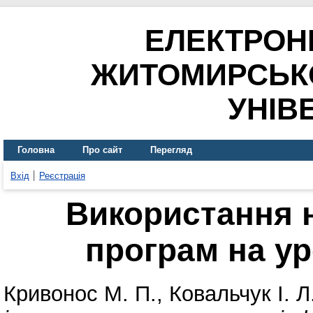
ЕЛЕКТРОН
ЖИТОМИРСЬК
УНІВ
Головна
Про сайт
Перегляд
Вхід
Реєстрація
Використання 
програм на у
Кривонос М. П.
,
Ковальчук І. Л