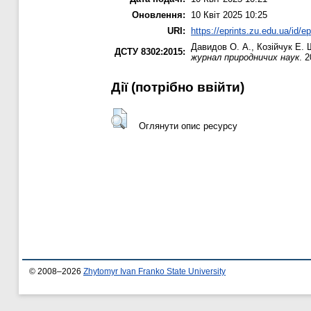
Оновлення:
10 Квіт 2025 10:25
URI:
https://eprints.zu.edu.ua/id/e
Давидов О. А.
,
Козійчук Е. 
ДСТУ 8302:2015:
журнал природничих наук
. 
Дії ​​(потрібно ввійти)
Оглянути опис ресурсу
© 2008–2026
Zhytomyr Ivan Franko State University