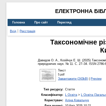
ЕЛЕКТРОННА БІБ
Головна
Про сайт
Перегляд
Вхід
Реєстрація
Таксономічне рі
К
Давидов О. А.
,
Козійчук Е. Ш.
(2025)
Таксономі
природничих наук. № 11. С. 27–34. ISSN 2786-
Текст
5.pdf
Завантажити (243kB)
|
Preview
Тип ресурсу:
Стаття
Класифікатор:
L Освіта
>
L Освіта (Загаль
Користувач:
Аліна Ковальчук
Дата подачі:
10 Квіт 2025 10:21