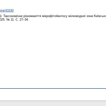
print/43330
Ш.
Таксономічне різноманіття мікрофітобентосу мілководної зони Київськ
2025. № 11. С. 27–34.