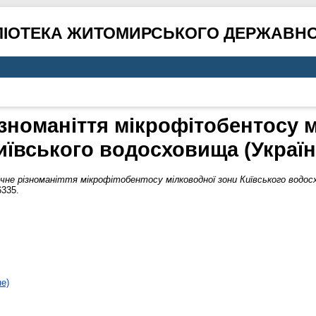
ЛІОТЕКА ЖИТОМИРСЬКОГО ДЕРЖАВНО
зноманіття мікрофітобентосу 
иївського водосховища (Україн
чне різноманіття мікрофітобентосу мілководної зони Київського водосх
6335.
не)