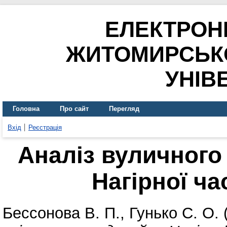
ЕЛЕКТРОН
ЖИТОМИРСЬК
УНІВ
Головна
Про сайт
Перегляд
Вхід
Реєстрація
Аналіз вуличного
Нагірної ча
Бессонова В. П.
,
Гунько С. О.