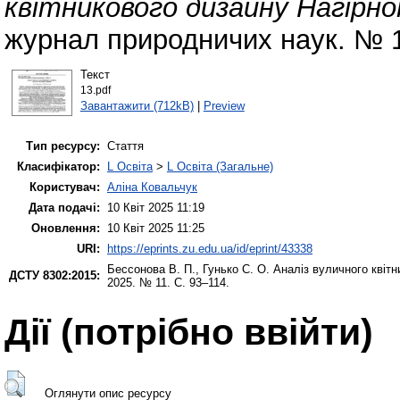
квітникового дизайну Нагірно
журнал природничих наук. № 1
Текст
13.pdf
Завантажити (712kB)
|
Preview
Тип ресурсу:
Стаття
Класифікатор:
L Освіта
>
L Освіта (Загальне)
Користувач:
Аліна Ковальчук
Дата подачі:
10 Квіт 2025 11:19
Оновлення:
10 Квіт 2025 11:25
URI:
https://eprints.zu.edu.ua/id/eprint/43338
Бессонова В. П.
,
Гунько С. О.
Аналіз вуличного квітн
ДСТУ 8302:2015:
2025. № 11. С. 93–114.
Дії ​​(потрібно ввійти)
Оглянути опис ресурсу