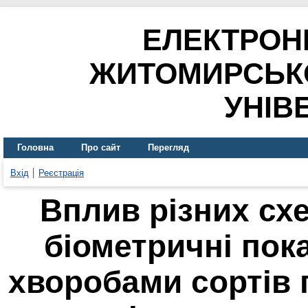
ЕЛЕКТРОН
ЖИТОМИРСЬК
УНІВ
Головна
Про сайт
Перегляд
Вхід
Реєстрація
Вплив різних сх
біометричні пок
хворобами сортів 