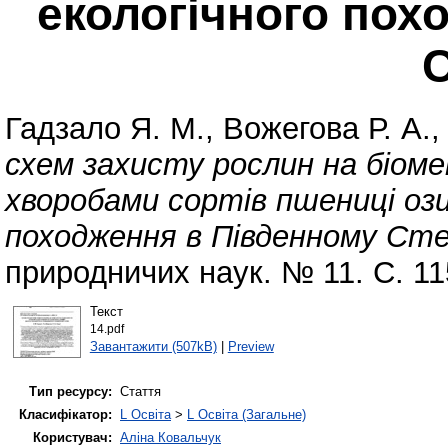
екологічного пох
Гадзало Я. М.
,
Вожегова Р. А.
схем захисту рослин на біом
хворобами сортів пшениці ози
походження в Південному Сте
природничих наук. № 11. С. 1
Текст
14.pdf
Завантажити (507kB)
|
Preview
Тип ресурсу:
Стаття
Класифікатор:
L Освіта
>
L Освіта (Загальне)
Користувач:
Аліна Ковальчук