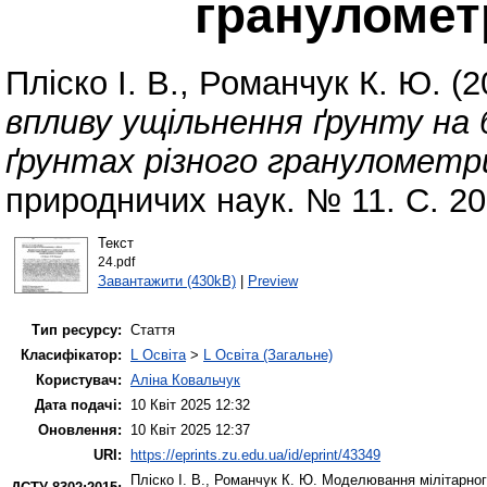
грануломет
Пліско І. В.
,
Романчук К. Ю.
(2
впливу ущільнення ґрунту на 
ґрунтах різного гранулометр
природничих наук. № 11. С. 2
Текст
24.pdf
Завантажити (430kB)
|
Preview
Тип ресурсу:
Стаття
Класифікатор:
L Освіта
>
L Освіта (Загальне)
Користувач:
Аліна Ковальчук
Дата подачі:
10 Квіт 2025 12:32
Оновлення:
10 Квіт 2025 12:37
URI:
https://eprints.zu.edu.ua/id/eprint/43349
Пліско І. В.
,
Романчук К. Ю.
Моделювання мілітарного 