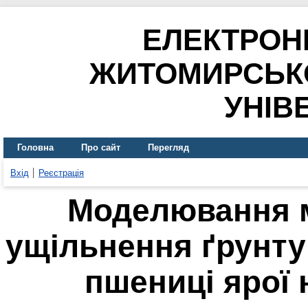
ЕЛЕКТРОН
ЖИТОМИРСЬК
УНІВ
Головна
Про сайт
Перегляд
Вхід
Реєстрація
Моделювання м
ущільнення ґрунту
пшениці ярої 